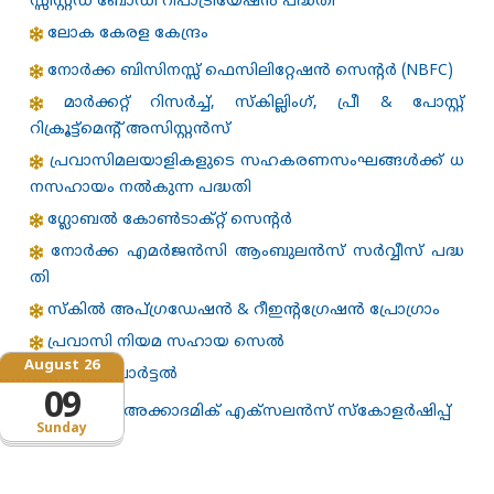
സ്സിസ്റ്റഡ് ബോഡി റീപാട്രിയേഷൻ പദ്ധതി
ലോക കേരള കേന്ദ്രം
നോർക്ക ബിസിനസ്സ് ഫെസിലിറ്റേഷൻ സെന്റർ (NBFC)
മാർക്കറ്റ് റിസർച്ച്, സ്കില്ലിംഗ്, പ്രീ & പോസ്റ്റ്
റിക്രൂട്ട്‌മെൻ്റ് അസിസ്റ്റൻസ്
പ്രവാസിമലയാളികളുടെ സഹകരണസംഘങ്ങള്‍ക്ക് ധ
നസഹായം നല്‍കുന്ന പദ്ധതി
ഗ്ലോബൽ കോൺടാക്റ്റ് സെന്റർ
നോർക്ക എമർജൻസി ആംബുലൻസ് സർവ്വീസ് പദ്ധ
തി
സ്കിൽ അപ്ഗ്രഡേഷൻ & റീഇന്റഗ്രേഷൻ പ്രോഗ്രാം
പ്രവാസി നിയമ സഹായ സെൽ
August 26
ജോബ് പോർട്ടൽ
09
രവിപിള്ള അക്കാദമിക് എക്സലന്‍സ് സ്കോളര്‍ഷിപ്പ്
Sunday