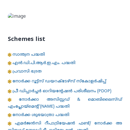
Schemes list
സാന്ത്വന പദ്ധതി
എന്‍.ഡി.പി.ആര്‍.ഇ.എം. പദ്ധതി
പ്രവാസി ഭദ്രത
നോർക്ക റൂട്ട്സ് ഡയറക്ടേഴ്‌സ് സ്കോളർഷിപ്പ്
പ്രീ ഡിപ്പാർച്ചർ ഓറിയന്റേഷൻ പരിശീലനം (PDOP)
നോർക്കാ അസിസ്റ്റഡ് & മൊബിലൈസ്ഡ്
എംപ്ലോയ്‌മെന്റ് (NAME) പദ്ധതി
നോര്‍ക്ക ശുഭയാത്രാ പദ്ധതി
എമർജൻസി റീപാട്രിയേഷൻ ഫണ്ട്/ നോർക്ക അ