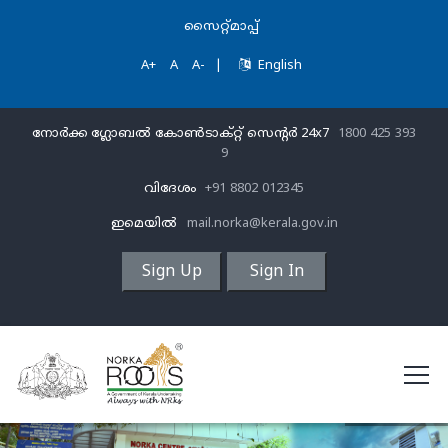
സൈറ്റ്മാപ്പ്
A+
A
A-
|
English
നോർക്ക ഗ്ലോബൽ കോൺടാക്റ്റ് സെന്‍റര്‍ 24x7
1800 425 393
9
വിദേശം
+91 8802 012345
ഇമെയിൽ
mail.norka@kerala.gov.in
Sign Up
Sign In