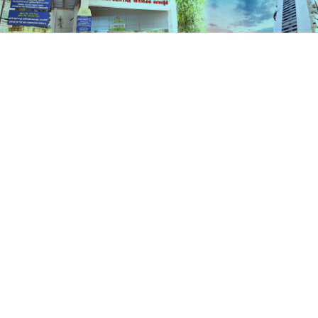
പദ്ധതികൾ
ഹോം
പദ്ധതികൾ