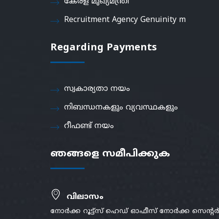
കേരള മുഖ്യമന്ത്രി
Recruitment Agency Genuinity m
Regarding Payments
സ്വകാര്യതാ നയം
നിബന്ധനകളും വ്യവസ്ഥകളും
റീഫണ്ട് നയം
ഞങ്ങളെ സമീപിക്കുക
വിലാസം
നോർക്ക റൂട്ട്സ് ഹെഡ് ഓഫീസ് നോർക്ക സെന്റ