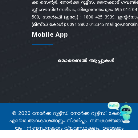
ക്ക സെന്റർ, നോർക്ക റൂട്ട്സ്, തൈക്കാട് ഗവൺമ
സ്റ്റ് ഹൗസിന് സമീപം, തിരുവനന്തപുരം 695 014 04
500, ടോൾഫ്രീ (ഇന്ത്യ) : 1800 425 3939, ഇന്
(മിസ്ഡ് കോൾ): 0091 8802 012345 mail.gov.norkain
Mobile App
മൊബൈൽ ആപ്പുകൾ
© 2026
നോർക്ക റൂട്ട്സ്.
നോർക്ക റൂട്ട്സ്, കേരളം.
എല്ലാ അവകാശങ്ങളും നിക്ഷിപ്തം. സ്വകാര്യതാ ന
യം · നിബന്ധനകളും വ്യവസ്ഥകളും. ഉള്ളടക്കം
നോർക്ക റൂട്ട്സിന്റെ ഉടമസ്ഥതയിലുള്ളതും