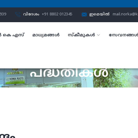
3939
വിദേശം
+91 8802 012345
ഇമെയിൽ
mail.norka@ke
 കെ എസ്
മാധ്യമങ്ങൾ
സ്കീമുകൾ
സേവനങ്ങ
പദ്ധതികൾ
ഹോം
പദ്ധതികൾ
്രം