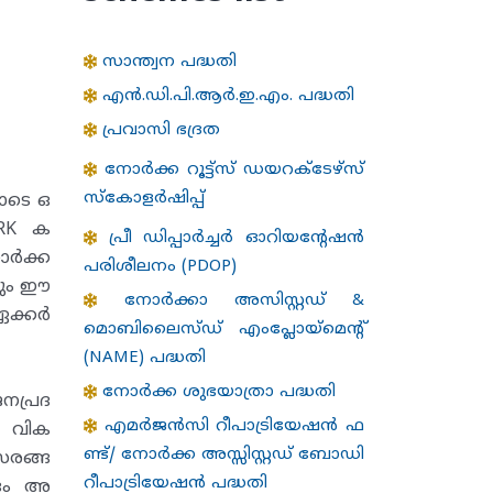
സാന്ത്വന പദ്ധതി
എന്‍.ഡി.പി.ആര്‍.ഇ.എം. പദ്ധതി
പ്രവാസി ഭദ്രത
നോർക്ക റൂട്ട്സ് ഡയറക്ടേഴ്‌സ്
സ്കോളർഷിപ്പ്
തോടെ ഒ
NRK ക
പ്രീ ഡിപ്പാർച്ചർ ഓറിയന്റേഷൻ
നോർക്ക
പരിശീലനം (PDOP)
പവും ഈ
നോർക്കാ അസിസ്റ്റഡ് &
ഏക്കർ
മൊബിലൈസ്ഡ് എംപ്ലോയ്‌മെന്റ്
(NAME) പദ്ധതി
നോര്‍ക്ക ശുഭയാത്രാ പദ്ധതി
നപ്രദ
എമർജൻസി റീപാട്രിയേഷൻ ഫ
ം വിക
ണ്ട്/ നോർക്ക അസ്സിസ്റ്റഡ് ബോഡി
വസരങ്ങ
റീപാട്രിയേഷൻ പദ്ധതി
്രം അ