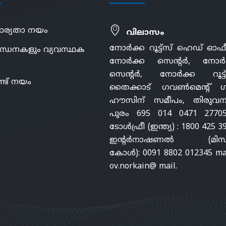
ാര്യതാ നയം
വിലാസം
നോർക്ക റൂട്ട്സ് ഹെഡ് ഓഫ
ന്ധനകളും വ്യവസ്ഥക
നോർക്ക സെന്റർ, നോർ
സെന്റർ, നോർക്ക റൂട്ട്
്ട് നയം
തൈക്കാട് ഗവൺമെന്റ് ഗസ്റ
ഹൗസിന് സമീപം, തിരുവന
പുരം 695 014 0471 27705
ടോൾഫ്രീ (ഇന്ത്യ) : 1800 425 3
ഇന്റർനാഷണൽ (മിസ്
കോൾ): 0091 8802 012345 mai
ov.norkain@ mail.