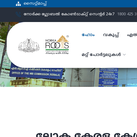
സൈറ്റ്മാപ്പ്
നോർക്ക ഗ്ലോബൽ കോൺടാക്റ്റ് സെന്‍റര്‍ 24x7
1800 425 
ഹോം
വകുപ്പ്
എൽ
മറ്റ് പോർട്ടലുകൾ
ലോക കേരള കേന്ദ