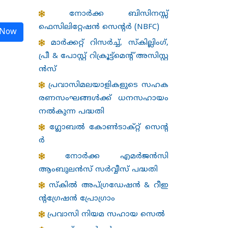
നോർക്ക ബിസിനസ്സ്
ഫെസിലിറ്റേഷൻ സെന്റർ (NBFC)
 Now
മാർക്കറ്റ് റിസർച്ച്, സ്കില്ലിംഗ്,
പ്രീ & പോസ്റ്റ് റിക്രൂട്ട്‌മെൻ്റ് അസിസ്റ്റ
ൻസ്
പ്രവാസിമലയാളികളുടെ സഹക
രണസംഘങ്ങള്‍ക്ക് ധനസഹായം
നല്‍കുന്ന പദ്ധതി
ഗ്ലോബൽ കോൺടാക്റ്റ് സെന്റ
ർ
നോർക്ക എമർജൻസി
ആംബുലൻസ് സർവ്വീസ് പദ്ധതി
സ്കിൽ അപ്ഗ്രഡേഷൻ & റീഇ
ന്റഗ്രേഷൻ പ്രോഗ്രാം
പ്രവാസി നിയമ സഹായ സെൽ