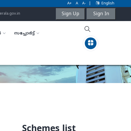
A+
A
A-
|
English
Sign Up
Sign In
rala.gov.in
ൾ
സപ്പോർട്ട്
Schemes list