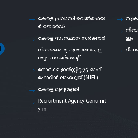
കേരള പ്രവാസി വെൽഫെയ
സ്വക
ർ ബോർഡ്
നിബ
കേരള സംസ്ഥാന സർക്കാർ
ളും
വിദേശകാര്യ മന്ത്രാലയം, ഇ
റീഫണ
ന്ത്യാ ഗവൺമെൻ്റ്
നോർക്ക ഇൻസ്റ്റിറ്റ്യൂട്ട് ഓഫ്
ഫോറിൻ ലാംഗ്വേജ് (NIFL)
കേരള മുഖ്യമന്ത്രി
Recruitment Agency Genuinit
y m