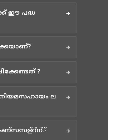
്ക് ഈ പദ്ധ
്കെയാണ്?
്കേണ്ടത് ?
ണ് നിയമസഹായം ല
കണ്സസള്റ്ന്്