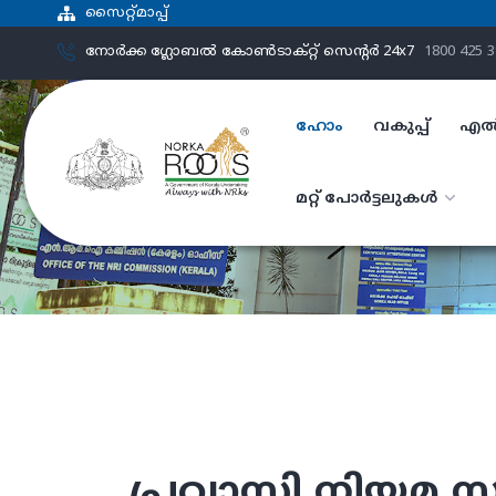
സൈറ്റ്മാപ്പ്
നോർക്ക ഗ്ലോബൽ കോൺടാക്റ്റ് സെന്‍റര്‍ 24x7
1800 425 
ഹോം
വകുപ്പ്
എൽ
മറ്റ് പോർട്ടലുകൾ
പ്രവാസി നിയമ