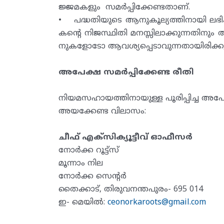
ജ്ജമകളും സമർപ്പിക്കേണ്ടതാണ്.
• പദ്ധതിയുടെ ആനുകൂല്യത്തിനായി ലഭിക
കന്റെ നിജസ്ഥിതി മനസ്സിലാക്കുന്ന
നുകളോടോ ആവശ്യപ്പെടാവുന്നതായിരിക്കു
അപേക്ഷ സമർപ്പിക്കേണ്ട രീതി
നിയമസഹായത്തിനായുള്ള പൂരിപ്പിച്ച അ
അയക്കേണ്ട വിലാസം:
ചീഫ് എക്സിക്യൂട്ടീവ് ഓഫീസർ
നോർക്ക റൂട്ട്സ്
മൂന്നാം നില
നോർക്ക സെന്റർ
തൈക്കാട്, തിരുവനന്തപുരം- 695 014
ഇ- മെയിൽ:
ceonorkaroots@gmail.com