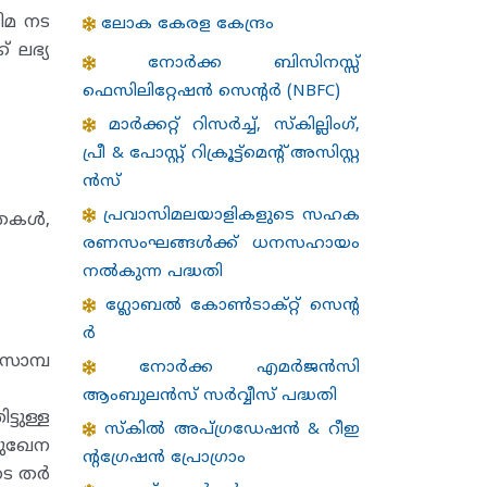
ിമ നട
ലോക കേരള കേന്ദ്രം
 ലഭ്യ
നോർക്ക ബിസിനസ്സ്
ഫെസിലിറ്റേഷൻ സെന്റർ (NBFC)
മാർക്കറ്റ് റിസർച്ച്, സ്കില്ലിംഗ്,
പ്രീ & പോസ്റ്റ് റിക്രൂട്ട്‌മെൻ്റ് അസിസ്റ്റ
ൻസ്
പ്രവാസിമലയാളികളുടെ സഹക
യതകൾ,
രണസംഘങ്ങള്‍ക്ക് ധനസഹായം
നല്‍കുന്ന പദ്ധതി
ഗ്ലോബൽ കോൺടാക്റ്റ് സെന്റ
ർ
സാമ്പ
നോർക്ക എമർജൻസി
ആംബുലൻസ് സർവ്വീസ് പദ്ധതി
്ടുള്ള
സ്കിൽ അപ്ഗ്രഡേഷൻ & റീഇ
മുഖേന
ന്റഗ്രേഷൻ പ്രോഗ്രാം
ടെ തർ