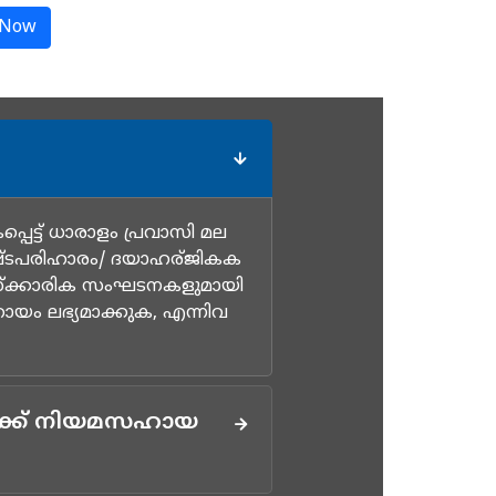
 Now
െട്ട് ധാരാളം പ്രവാസി മല
നഷ്ടപരിഹാരം/ ദയാഹര്ജികക
സ്ക്കാരിക സംഘടനകളുമായി
ഹായം ലഭ്യമാക്കുക, എന്നിവ
ള്ക്ക് നിയമസഹായ