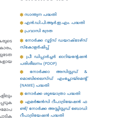
സാന്ത്വന പദ്ധതി
എന്‍.ഡി.പി.ആര്‍.ഇ.എം. പദ്ധതി
പ്രവാസി ഭദ്രത
നോർക്ക റൂട്ട്സ് ഡയറക്ടേഴ്‌സ്
കരുടെ
സ്കോളർഷിപ്പ്
കാരം,
ളുടേത
പ്രീ ഡിപ്പാർച്ചർ ഓറിയന്റേഷൻ
ധികളായ
പരിശീലനം (PDOP)
നോർക്കാ അസിസ്റ്റഡ് &
മൊബിലൈസ്ഡ് എംപ്ലോയ്‌മെന്റ്
(NAME) പദ്ധതി
നോര്‍ക്ക ശുഭയാത്രാ പദ്ധതി
ളിലും
എമർജൻസി റീപാട്രിയേഷൻ ഫ
പെടുക
ണ്ട്/ നോർക്ക അസ്സിസ്റ്റഡ് ബോഡി
ിയമോപ
റീപാട്രിയേഷൻ പദ്ധതി
പാടിക