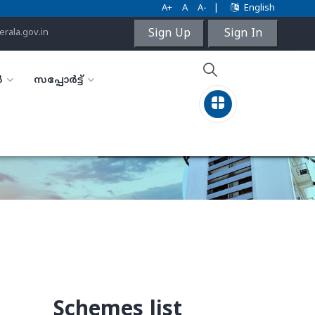
A+
A
A-
|
English
Sign Up
Sign In
rala.gov.in
ൾ
സപ്പോർട്ട്
Schemes list