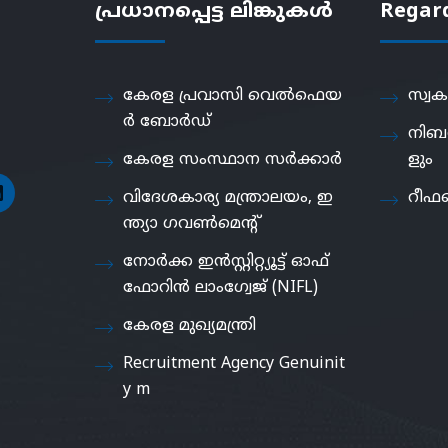
പ്രധാനപ്പെട്ട ലിങ്കുകൾ
Regar
കേരള പ്രവാസി വെൽഫെയ
സ്വക
ർ ബോർഡ്
നിബ
കേരള സംസ്ഥാന സർക്കാർ
ളും
വിദേശകാര്യ മന്ത്രാലയം, ഇ
റീഫണ
ന്ത്യാ ഗവൺമെൻ്റ്
നോർക്ക ഇൻസ്റ്റിറ്റ്യൂട്ട് ഓഫ്
ഫോറിൻ ലാംഗ്വേജ് (NIFL)
കേരള മുഖ്യമന്ത്രി
Recruitment Agency Genuinit
y m