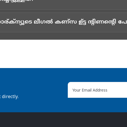
്ക്ന്യുടെ ലീഗല്‍ കണ്സ ള്ട്ട ന്റിണന്റെി പേര
directly.