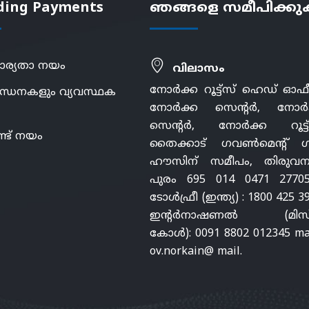
ding Payments
ഞങ്ങളെ സമീപിക്ക
ാര്യതാ നയം
വിലാസം
നോർക്ക റൂട്ട്സ് ഹെഡ് ഓഫ
ന്ധനകളും വ്യവസ്ഥക
നോർക്ക സെന്റർ, നോർ
സെന്റർ, നോർക്ക റൂട്ട്
്ട് നയം
തൈക്കാട് ഗവൺമെന്റ് ഗസ്റ
ഹൗസിന് സമീപം, തിരുവന
പുരം 695 014 0471 27705
ടോൾഫ്രീ (ഇന്ത്യ) : 1800 425 3
ഇന്റർനാഷണൽ (മിസ്
കോൾ): 0091 8802 012345 mai
ov.norkain@ mail.