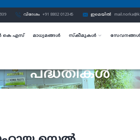
3939
വിദേശം
+91 8802 012345
ഇമെയിൽ
mail.norka@ke
 കെ എസ്
മാധ്യമങ്ങൾ
സ്കീമുകൾ
സേവനങ്ങ
പദ്ധതികൾ
ഹോം
പദ്ധതികൾ
 സഹായ സെൽ