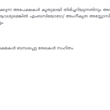
്കുന്ന അപേക്ഷകൾ കൃത്യമായി തിരിച്ചറിയുന്നതിനും അ
തിനും ആവശ്യമെങ്കിൽ എംബസിയോടോ/ അംഗീകൃത അസ്സോ
ം.
പേക്ഷകൾ ബന്ധപ്പെട്ട രേഖകൾ സഹിതം