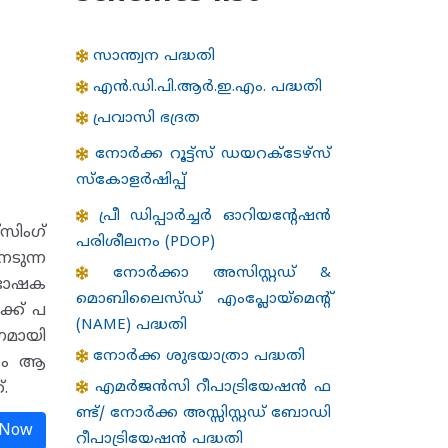
സാന്ത്വന പദ്ധതി
എന്‍.ഡി.പി.ആര്‍.ഇ.എം. പദ്ധതി
പ്രവാസി ഭദ്രത
നോർക്ക റൂട്ട്സ് ഡയറക്ടേഴ്‌സ്
സ്കോളർഷിപ്പ്
പ്രീ ഡിപ്പാർച്ചർ ഓറിയന്റേഷൻ
സിംഗ്
പരിശീലനം (PDOP)
ടുന്ന
നോർക്കാ അസിസ്റ്റഡ് &
 ഭാഷക
മൊബിലൈസ്ഡ് എംപ്ലോയ്‌മെന്റ്
ക്ക് പ
(NAME) പദ്ധതി
ഗമായി
നോര്‍ക്ക ശുഭയാത്രാ പദ്ധതി
്തനം ആ
എമർജൻസി റീപാട്രിയേഷൻ ഫ
്.
ണ്ട്/ നോർക്ക അസ്സിസ്റ്റഡ് ബോഡി
 Now
റീപാട്രിയേഷൻ പദ്ധതി