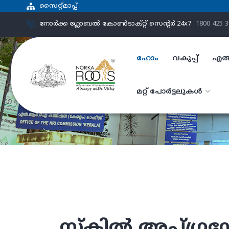
സൈറ്റ്മാപ്പ്
നോർക്ക ഗ്ലോബൽ കോൺടാക്റ്റ് സെന്‍റര്‍ 24x7
1800 425 
ഹോം
വകുപ്പ്
എൽ
മറ്റ് പോർട്ടലുകൾ
സ്കിൽ അപ്ഗ്രഡ