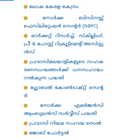
ലോക കേരള കേന്ദ്രം
നോർക്ക ബിസിനസ്സ്
ഫെസിലിറ്റേഷൻ സെന്റർ (NBFC)
മാർക്കറ്റ് റിസർച്ച്, സ്കില്ലിംഗ്,
പ്രീ & പോസ്റ്റ് റിക്രൂട്ട്‌മെൻ്റ് അസിസ്റ്റ
ൻസ്
പ്രവാസിമലയാളികളുടെ സഹക
രണസംഘങ്ങള്‍ക്ക് ധനസഹായം
നല്‍കുന്ന പദ്ധതി
ഗ്ലോബൽ കോൺടാക്റ്റ് സെന്റ
ർ
നോർക്ക എമർജൻസി
ആംബുലൻസ് സർവ്വീസ് പദ്ധതി
പ്രവാസി നിയമ സഹായ സെൽ
ജോബ് പോർട്ടൽ