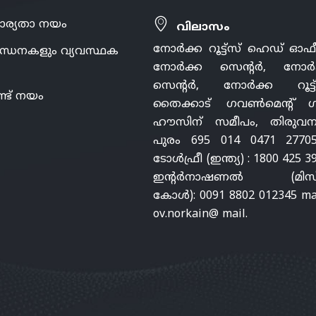
ാര്യതാ നയം
വിലാസം
നോർക്ക റൂട്ട്സ് ഹെഡ് ഓഫ
ന്ധനകളും വ്യവസ്ഥക
നോർക്ക സെന്റർ, നോർ
സെന്റർ, നോർക്ക റൂട്ട്
്ട് നയം
തൈക്കാട് ഗവൺമെന്റ് ഗസ്റ
ഹൗസിന് സമീപം, തിരുവന
പുരം 695 014 0471 27705
ടോൾഫ്രീ (ഇന്ത്യ) : 1800 425 3
ഇന്റർനാഷണൽ (മിസ്
കോൾ): 0091 8802 012345 mai
ov.norkain@ mail.