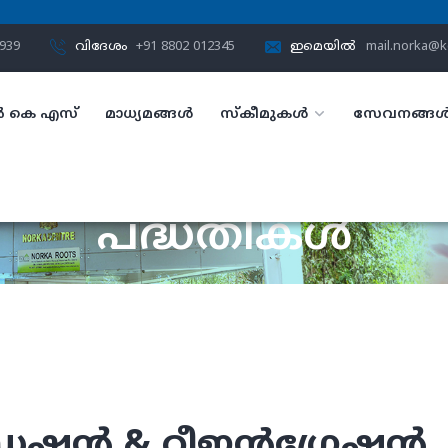
3939
വിദേശം
+91 8802 012345
ഇമെയിൽ
mail.norka@ke
 കെ എസ്
മാധ്യമങ്ങൾ
സ്കീമുകൾ
സേവനങ്ങ
പദ്ധതികൾ
ഹോം
പദ്ധതികൾ
േഷൻ & റീഇന്റഗ്രേഷൻ