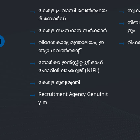
കേരള പ്രവാസി വെൽഫെയ
സ്വക
ർ ബോർഡ്
നിബ
കേരള സംസ്ഥാന സർക്കാർ
ളും
വിദേശകാര്യ മന്ത്രാലയം, ഇ
റീഫണ
ന്ത്യാ ഗവൺമെൻ്റ്
നോർക്ക ഇൻസ്റ്റിറ്റ്യൂട്ട് ഓഫ്
ഫോറിൻ ലാംഗ്വേജ് (NIFL)
കേരള മുഖ്യമന്ത്രി
Recruitment Agency Genuinit
y m