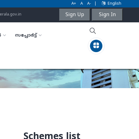
A+
A
A-
|
English
Sign Up
Sign In
rala.gov.in
ൾ
സപ്പോർട്ട്
Schemes list