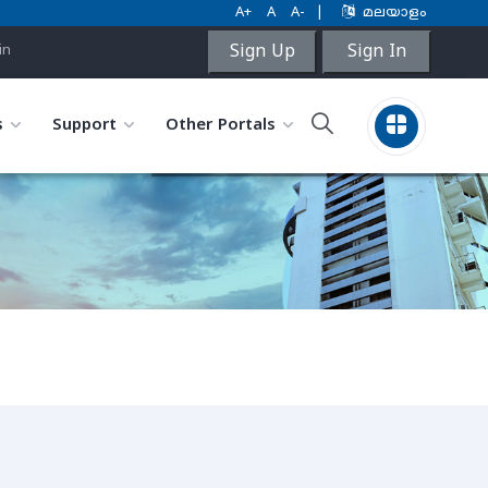
A+
A
A-
|
മലയാളം
Sign Up
Sign In
in
s
Support
Other Portals