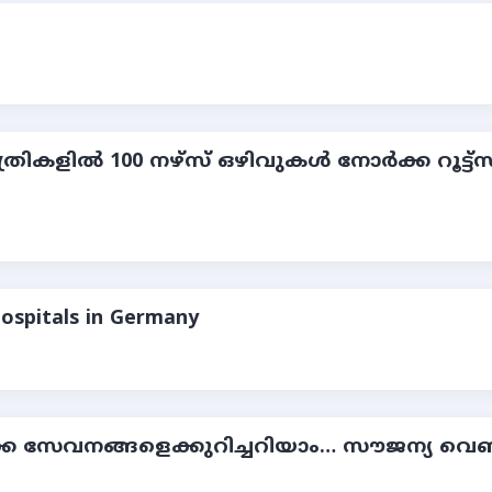
ില്‍ 100 നഴ്സ് ഒഴിവുകള്‍ നോർക്ക റൂട്ട്സ് റിക
Hospitals in Germany
ക സേവനങ്ങളെക്കുറിച്ചറിയാം… സൗജന്യ വെബിന