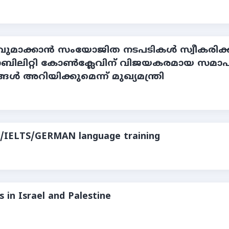
തവുമാക്കാന്‍ സംയോജിത നടപടികള്‍ സ്വീക
മൊബിലിറ്റി കോണ്‍ക്ലേവിന് വിജയകരമായ സ
ങ്ങള്‍ അറിയിക്കുമെന്ന് മുഖ്യമന്ത്രി
ET/IELTS/GERMAN language training
 in Israel and Palestine