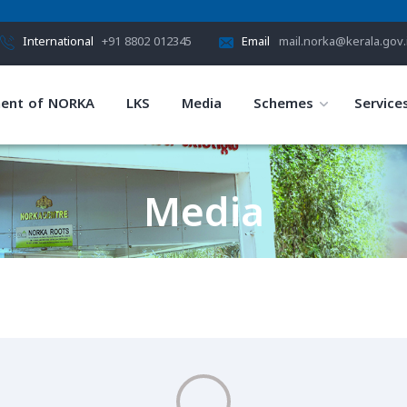
International
+91 8802 012345
Email
mail.norka@kerala.gov.
ent of NORKA
LKS
Media
Schemes
Service
Media
HOME
MEDIA