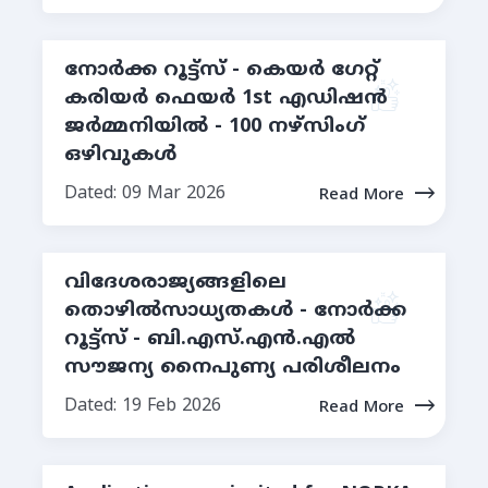
നോർക്ക റൂട്ട്സ് - കെയർ ഗേറ്റ്
കരിയർ ഫെയർ 1st എഡിഷൻ
ജർമ്മനിയിൽ - 100 നഴ്സിംഗ്
ഒഴിവുകൾ
Dated: 09 Mar 2026
Read More
വിദേശരാജ്യങ്ങളിലെ
തൊഴില്‍സാധ്യതകള്‍ - നോര്‍ക്ക
റൂട്ട്സ് - ബി.എസ്.എൻ.എൽ
സൗജന്യ നൈപുണ്യ പരിശീലനം
Dated: 19 Feb 2026
Read More