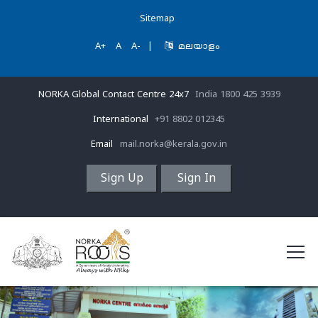
Sitemap
A+
A
A-
|
മലയാളം
NORKA Global Contact Centre 24x7
India 1800 425 3939
International
+91 8802 012345
Email
mail.norka@kerala.gov.in
Sign Up
Sign In