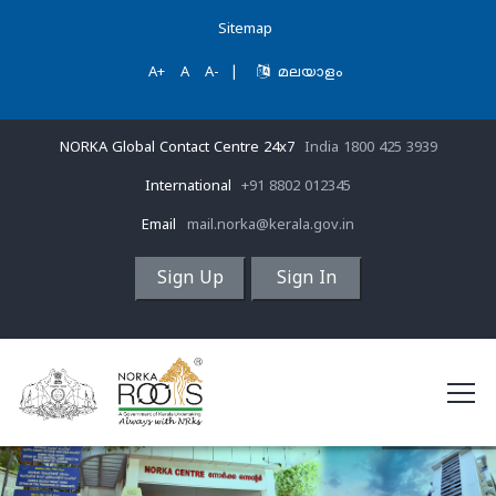
Sitemap
A+
A
A-
|
മലയാളം
NORKA Global Contact Centre 24x7
India 1800 425 3939
International
+91 8802 012345
Email
mail.norka@kerala.gov.in
Sign Up
Sign In