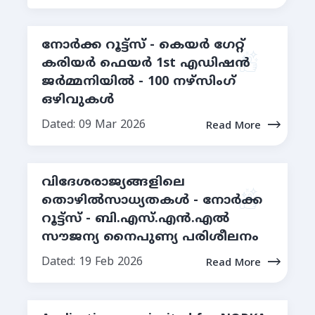
നോർക്ക റൂട്ട്സ് - കെയർ ഗേറ്റ്
കരിയർ ഫെയർ 1st എഡിഷൻ
ജർമ്മനിയിൽ - 100 നഴ്സിംഗ്
ഒഴിവുകൾ
Dated: 09 Mar 2026
Read More
വിദേശരാജ്യങ്ങളിലെ
തൊഴില്‍സാധ്യതകള്‍ - നോര്‍ക്ക
റൂട്ട്സ് - ബി.എസ്.എൻ.എൽ
സൗജന്യ നൈപുണ്യ പരിശീലനം
Dated: 19 Feb 2026
Read More