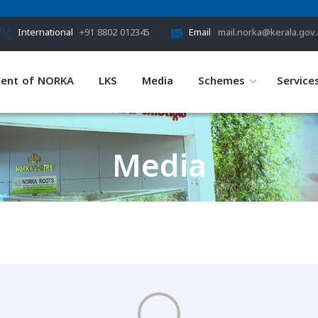
International
+91 8802 012345
Email
mail.norka@kerala.gov.
ent of NORKA
LKS
Media
Schemes
Service
Media
HOME
MEDIA