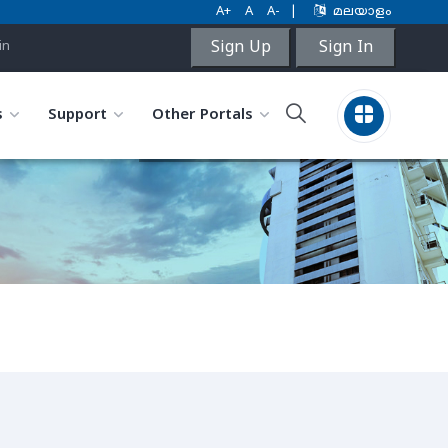
A+
A
A-
|
മലയാളം
Sign Up
Sign In
in
s
Support
Other Portals