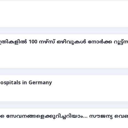
ില്‍ 100 നഴ്സ് ഒഴിവുകള്‍ നോർക്ക റൂട്ട്സ് റിക
Hospitals in Germany
ക സേവനങ്ങളെക്കുറിച്ചറിയാം… സൗജന്യ വെബിന