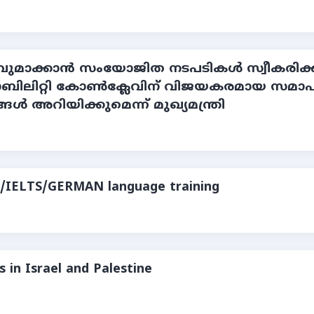
തവുമാക്കാന്‍ സംയോജിത നടപടികള്‍ സ്വീക
മൊബിലിറ്റി കോണ്‍ക്ലേവിന് വിജയകരമായ സ
ങ്ങള്‍ അറിയിക്കുമെന്ന് മുഖ്യമന്ത്രി
ET/IELTS/GERMAN language training
 in Israel and Palestine