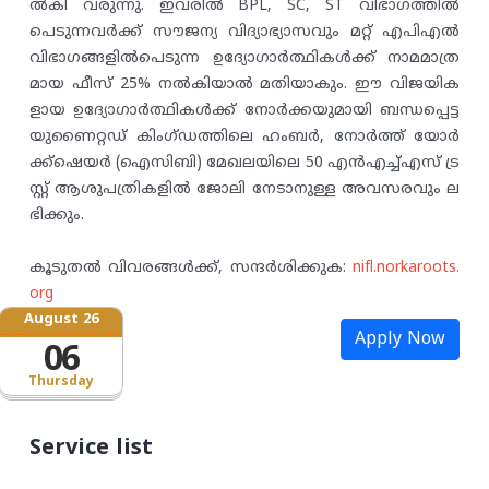
ൽകി വരുന്നു. ഇവരിൽ BPL, SC, ST വിഭാഗത്തിൽ
പെടുന്നവർക്ക് സൗജന്യ വിദ്യാഭ്യാസവും മറ്റ് എപിഎൽ
വിഭാഗങ്ങളിൽപെടുന്ന ഉദ്യോഗാർത്ഥികൾക്ക് നാമമാത്ര
മായ ഫീസ് 25% നൽകിയാൽ മതിയാകും. ഈ വിജയിക
ളായ ഉദ്യോഗാർത്ഥികൾക്ക് നോർക്കയുമായി ബന്ധപ്പെട്ട
യുണൈറ്റഡ് കിംഗ്ഡത്തിലെ ഹംബർ, നോർത്ത് യോർ
ക്ക്ഷെയർ (ഐസിബി) മേഖലയിലെ 50 എൻഎച്ച്എസ് ട്ര
സ്റ്റ് ആശുപത്രികളിൽ ജോലി നേടാനുള്ള അവസരവും ല
ഭിക്കും.
കൂടുതൽ വിവരങ്ങൾക്ക്, സന്ദർശിക്കുക:
nifl.norkaroots.
org
August 26
Apply Now
06
Thursday
Service list