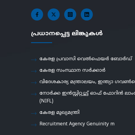
പ്രധാനപ്പെട്ട ലിങ്കുകൾ
കേരള പ്രവാസി വെൽഫെയർ ബോർഡ്
കേരള സംസ്ഥാന സർക്കാർ
വിദേശകാര്യ മന്ത്രാലയം, ഇന്ത്യാ ഗവൺമെ
നോർക്ക ഇൻസ്റ്റിറ്റ്യൂട്ട് ഓഫ് ഫോറിൻ ലാംഗ
(NIFL)
കേരള മുഖ്യമന്ത്രി
Recruitment Agency Genuinity m