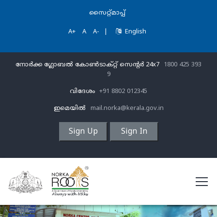
സൈറ്റ്മാപ്പ്
A+
A
A-
|
English
നോർക്ക ഗ്ലോബൽ കോൺടാക്റ്റ് സെന്‍റര്‍ 24x7
1800 425 393
9
വിദേശം
+91 8802 012345
ഇമെയിൽ
mail.norka@kerala.gov.in
Sign Up
Sign In