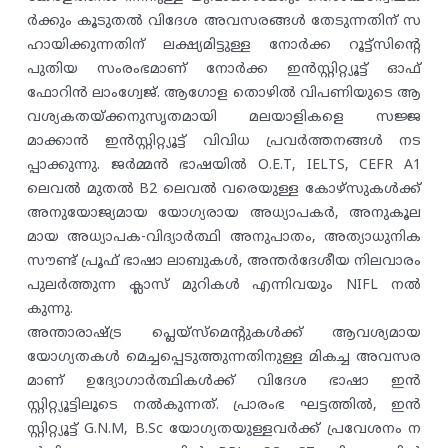
ർക്കും കൂടുതൽ വിദേശ അവസരങ്ങൾ തേടുന്നതിന് സ
ഹായിക്കുന്നതിന് ലക്ഷ്യമിട്ടുള്ള നോർക്ക റൂട്ട്സിൻ്റെ
പുതിയ സംരംഭമാണ് നോർക്ക ഇൻസ്റ്റിറ്റ്യൂട്ട് ഓഫ്
ഫോറിൻ ലാംഗ്വേജ്. ആഗോള തൊഴിൽ വിപണിയുടെ ആ
വശ്യകതയ്ക്കനുസൃതമായി മലയാളികളെ സജ്ജ
മാക്കാൻ ഇൻസ്റ്റിറ്റ്യൂട്ട് വിവിധ പ്രവർത്തനങ്ങൾ നട
പ്പാക്കുന്നു. ജർമ്മൻ ഭാഷയിൽ O.E.T, IELTS, CEFR A1
ലെവൽ മുതൽ B2 ലെവൽ വരെയുള്ള കോഴ്‌സുകൾക്ക്
അനുയോജ്യമായ യോഗ്യരായ അധ്യാപകർ, അനുകൂല
മായ അധ്യാപക-വിദ്യാർത്ഥി അനുപാതം, അത്യാധുനിക
സൗണ്ട് പ്രൂഫ് ഭാഷാ ലാബുകൾ, അന്തർദേശീയ നിലവാരം
പുലർത്തുന്ന ക്ലാസ് മുറികൾ എന്നിവയും NIFL നൽ
കുന്നു.
അന്താരാഷ്‌ട്ര പ്ലെയ്‌സ്‌മെൻ്റുകൾക്ക് ആവശ്യമായ
യോഗ്യതകൾ മെച്ചപ്പെടുത്തുന്നതിനുള്ള മികച്ച അവസര
മാണ് ഉദ്യോഗാർത്ഥികൾക്ക്‌ വിദേശ ഭാഷാ ഇൻ
സ്റ്റിറ്റ്യൂട്ടിലൂടെ നൽകുന്നത്. പ്രാരംഭ ഘട്ടത്തിൽ, ഇൻ
സ്റ്റിറ്റ്യൂട്ട് G.N.M, B.Sc യോഗ്യതയുള്ളവർക്ക്‌ പ്രവേശനം ന