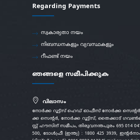
Regarding Payments
സ്വകാര്യതാ നയം
നിബന്ധനകളും വ്യവസ്ഥകളും
റീഫണ്ട് നയം
ഞങ്ങളെ സമീപിക്കുക
വിലാസം
നോർക്ക റൂട്ട്സ് ഹെഡ് ഓഫീസ് നോർക്ക സെന്റ
ക്ക സെന്റർ, നോർക്ക റൂട്ട്സ്, തൈക്കാട് ഗവൺമ
സ്റ്റ് ഹൗസിന് സമീപം, തിരുവനന്തപുരം 695 014 04
500, ടോൾഫ്രീ (ഇന്ത്യ) : 1800 425 3939, ഇന്