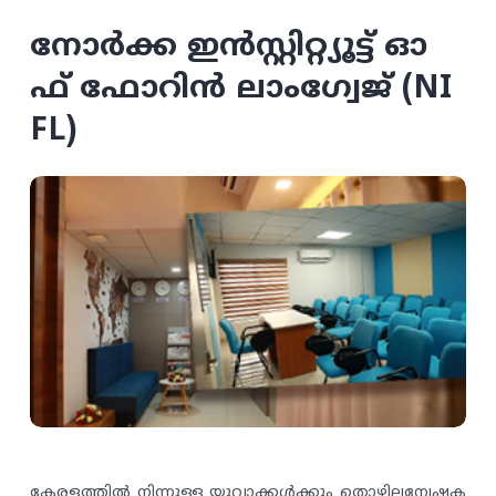
നോർക്ക ഇൻസ്റ്റിറ്റ്യൂട്ട് ഓ
ഫ് ഫോറിൻ ലാംഗ്വേജ് (NI
FL)
കേരളത്തിൽ നിന്നുള്ള യുവാക്കൾക്കും തൊഴിലന്വേഷക