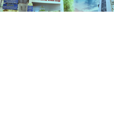
സേവനങ്ങൾ
ഹോം
സേവനങ്ങൾ