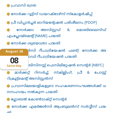
പ്രവാസി ഭദ്രത
നോർക്ക റൂട്ട്സ് ഡയറക്ടേഴ്‌സ് സ്കോളർഷിപ്പ്
പ്രീ ഡിപ്പാർച്ചർ ഓറിയന്റേഷൻ പരിശീലനം (PDOP)
നോർക്കാ അസിസ്റ്റഡ് & മൊബിലൈസ്ഡ്
എംപ്ലോയ്‌മെന്റ് (NAME) പദ്ധതി
നോര്‍ക്ക ശുഭയാത്രാ പദ്ധതി
എമർജൻസി റീപാട്രിയേഷൻ ഫണ്ട്/ നോർക്ക അ
August 26
സ്സിസ്റ്റഡ് ബോഡി റീപാട്രിയേഷൻ പദ്ധതി
08
നോർക്ക ബിസിനസ്സ് ഫെസിലിറ്റേഷൻ സെന്റർ (NBFC)
Saturday
മാർക്കറ്റ് റിസർച്ച്, സ്കില്ലിംഗ്, പ്രീ & പോസ്റ്റ്
റിക്രൂട്ട്‌മെൻ്റ് അസിസ്റ്റൻസ്
പ്രവാസിമലയാളികളുടെ സഹകരണസംഘങ്ങള്‍ക്ക് ധ
നസഹായം നല്‍കുന്ന പദ്ധതി
ഗ്ലോബൽ കോൺടാക്റ്റ് സെന്റർ
നോർക്ക എമർജൻസി ആംബുലൻസ് സർവ്വീസ് പദ്ധ
തി