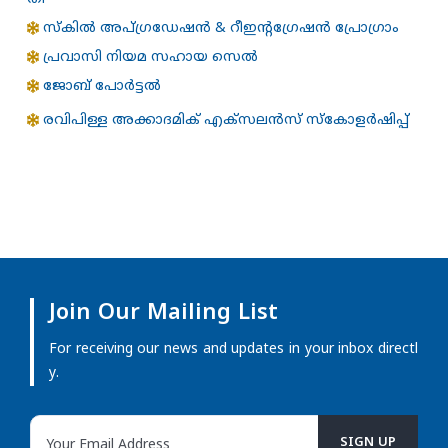
സ്കിൽ അപ്ഗ്രഡേഷൻ & റീഇന്റഗ്രേഷൻ പ്രോഗ്രാം
പ്രവാസി നിയമ സഹായ സെൽ
ജോബ് പോർട്ടൽ
രവിപിള്ള അക്കാദമിക് എക്സലന്‍സ് സ്കോളര്‍ഷിപ്പ്
Join Our Mailing List
For receiving our news and updates in your inbox directl
y.