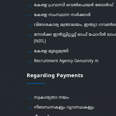
കേരള പ്രവാസി വെൽഫെയർ ബോർഡ്
കേരള സംസ്ഥാന സർക്കാർ
വിദേശകാര്യ മന്ത്രാലയം, ഇന്ത്യാ ഗവൺമെ
നോർക്ക ഇൻസ്റ്റിറ്റ്യൂട്ട് ഓഫ് ഫോറിൻ ലാംഗ
(NIFL)
കേരള മുഖ്യമന്ത്രി
Recruitment Agency Genuinity m
Regarding Payments
സ്വകാര്യതാ നയം
നിബന്ധനകളും വ്യവസ്ഥകളും