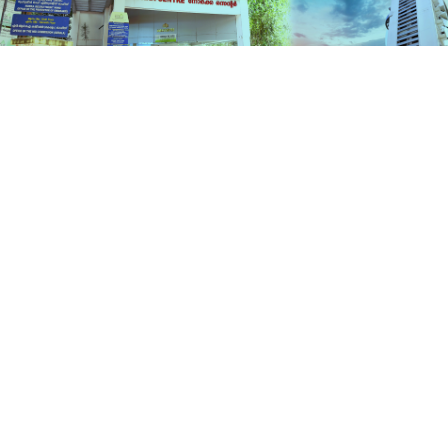
പദ്ധതികൾ
ഹോം
പദ്ധതികൾ