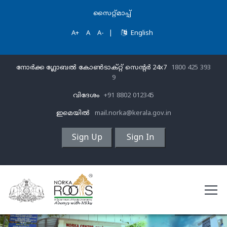
സൈറ്റ്മാപ്പ്
A+
A
A-
|
English
നോർക്ക ഗ്ലോബൽ കോൺടാക്റ്റ് സെന്‍റര്‍ 24x7
1800 425 393
9
വിദേശം
+91 8802 012345
ഇമെയിൽ
mail.norka@kerala.gov.in
Sign Up
Sign In