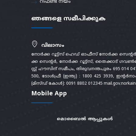
റീഫണ്ട് നയം
ഞങ്ങളെ സമീപിക്കുക
വിലാസം
നോർക്ക റൂട്ട്സ് ഹെഡ് ഓഫീസ് നോർക്ക സെന്റ
ക്ക സെന്റർ, നോർക്ക റൂട്ട്സ്, തൈക്കാട് ഗവൺമ
സ്റ്റ് ഹൗസിന് സമീപം, തിരുവനന്തപുരം 695 014 04
500, ടോൾഫ്രീ (ഇന്ത്യ) : 1800 425 3939, ഇന്
(മിസ്ഡ് കോൾ): 0091 8802 012345 mail.gov.norkain
Mobile App
മൊബൈൽ ആപ്പുകൾ