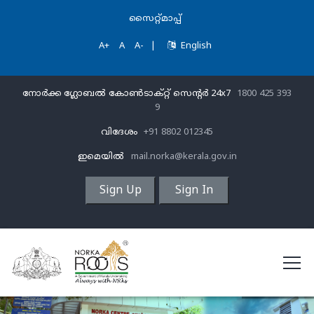
സൈറ്റ്മാപ്പ്
A+
A
A-
|
English
നോർക്ക ഗ്ലോബൽ കോൺടാക്റ്റ് സെന്‍റര്‍ 24x7
1800 425 393
9
വിദേശം
+91 8802 012345
ഇമെയിൽ
mail.norka@kerala.gov.in
Sign Up
Sign In