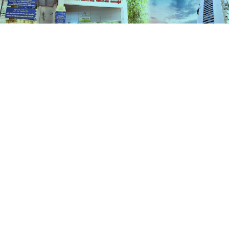
സേവനങ്ങൾ
ഹോം
സേവനങ്ങൾ