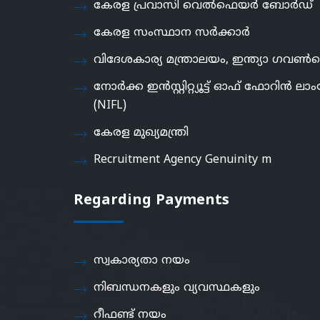
കേരള പ്രവാസി വെൽഫെയർ ബോർഡ്
കേരള സംസ്ഥാന സർക്കാർ
വിദേശകാര്യ മന്ത്രാലയം, ഇന്ത്യാ ഗവൺമെ
നോർക്ക ഇൻസ്റ്റിറ്റ്യൂട്ട് ഓഫ് ഫോറിൻ ലാംഗ
(NIFL)
കേരള മുഖ്യമന്ത്രി
Recruitment Agency Genuinity m
Regarding Payments
സ്വകാര്യതാ നയം
നിബന്ധനകളും വ്യവസ്ഥകളും
റീഫണ്ട് നയം