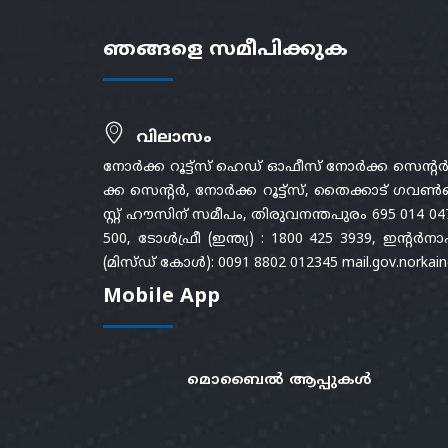
ഞങ്ങളെ സമീപിക്കുക
വിലാസം
നോർക്ക റൂട്ട്സ് ഹെഡ് ഓഫീസ് നോർക്ക സെന്റ
ക്ക സെന്റർ, നോർക്ക റൂട്ട്സ്, തൈക്കാട് ഗവൺമ
സ്റ്റ് ഹൗസിന് സമീപം, തിരുവനന്തപുരം 695 014 04
500, ടോൾഫ്രീ (ഇന്ത്യ) : 1800 425 3939, ഇന്
(മിസ്ഡ് കോൾ): 0091 8802 012345 mail.gov.norkain
Mobile App
മൊബൈൽ ആപ്പുകൾ