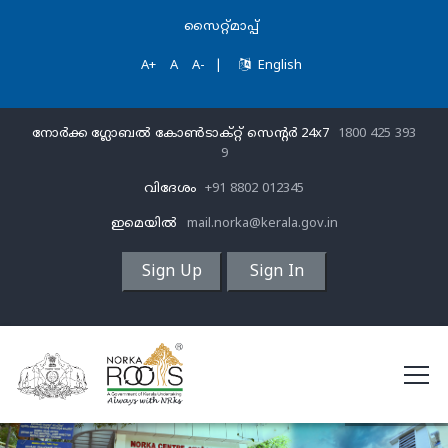
സൈറ്റ്മാപ്പ്
A+
A
A-
|
English
നോർക്ക ഗ്ലോബൽ കോൺടാക്റ്റ് സെന്‍റര്‍ 24x7
1800 425 393
9
വിദേശം
+91 8802 012345
ഇമെയിൽ
mail.norka@kerala.gov.in
Sign Up
Sign In