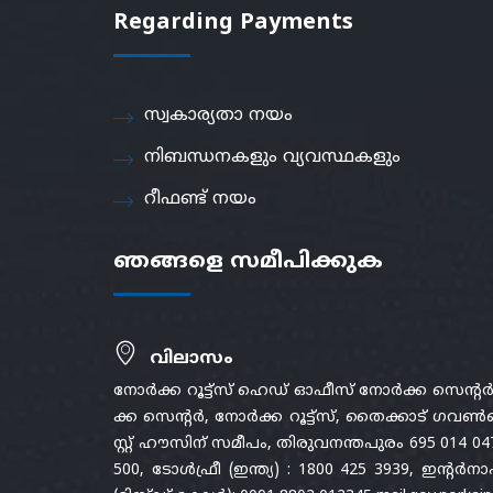
Regarding Payments
സ്വകാര്യതാ നയം
നിബന്ധനകളും വ്യവസ്ഥകളും
റീഫണ്ട് നയം
ഞങ്ങളെ സമീപിക്കുക
വിലാസം
നോർക്ക റൂട്ട്സ് ഹെഡ് ഓഫീസ് നോർക്ക സെന്റ
ക്ക സെന്റർ, നോർക്ക റൂട്ട്സ്, തൈക്കാട് ഗവൺമ
സ്റ്റ് ഹൗസിന് സമീപം, തിരുവനന്തപുരം 695 014 04
500, ടോൾഫ്രീ (ഇന്ത്യ) : 1800 425 3939, ഇന്