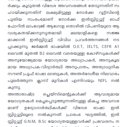
ർക്കും കൂടുതൽ വിദേശ അവസരങ്ങൾ തേടുന്നതിന് സ
ഹായിക്കുന്നതിന് ലക്ഷ്യമിട്ടുള്ള നോർക്ക റൂട്ട്സിൻ്റെ
പുതിയ സംരംഭമാണ് നോർക്ക ഇൻസ്റ്റിറ്റ്യൂട്ട് ഓഫ്
ഫോറിൻ ലാംഗ്വേജ്. ആഗോള തൊഴിൽ വിപണിയുടെ ആ
വശ്യകതയ്ക്കനുസൃതമായി മലയാളികളെ സജ്ജ
മാക്കാൻ ഇൻസ്റ്റിറ്റ്യൂട്ട് വിവിധ പ്രവർത്തനങ്ങൾ നട
പ്പാക്കുന്നു. ജർമ്മൻ ഭാഷയിൽ O.E.T, IELTS, CEFR A1
ലെവൽ മുതൽ B2 ലെവൽ വരെയുള്ള കോഴ്‌സുകൾക്ക്
അനുയോജ്യമായ യോഗ്യരായ അധ്യാപകർ, അനുകൂല
മായ അധ്യാപക-വിദ്യാർത്ഥി അനുപാതം, അത്യാധുനിക
സൗണ്ട് പ്രൂഫ് ഭാഷാ ലാബുകൾ, അന്തർദേശീയ നിലവാരം
പുലർത്തുന്ന ക്ലാസ് മുറികൾ എന്നിവയും NIFL നൽ
കുന്നു.
അന്താരാഷ്‌ട്ര പ്ലെയ്‌സ്‌മെൻ്റുകൾക്ക് ആവശ്യമായ
യോഗ്യതകൾ മെച്ചപ്പെടുത്തുന്നതിനുള്ള മികച്ച അവസര
മാണ് ഉദ്യോഗാർത്ഥികൾക്ക്‌ വിദേശ ഭാഷാ ഇൻ
സ്റ്റിറ്റ്യൂട്ടിലൂടെ നൽകുന്നത്. പ്രാരംഭ ഘട്ടത്തിൽ, ഇൻ
സ്റ്റിറ്റ്യൂട്ട് G.N.M, B.Sc യോഗ്യതയുള്ളവർക്ക്‌ പ്രവേശനം ന