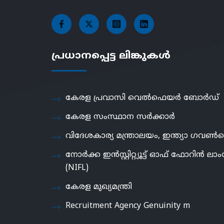
പ്രധാനപ്പെട്ട ലിങ്കുകൾ
കേരള പ്രവാസി വെൽഫെയർ ബോർഡ്
കേരള സംസ്ഥാന സർക്കാർ
വിദേശകാര്യ മന്ത്രാലയം, ഇന്ത്യാ ഗവൺമെ
നോർക്ക ഇൻസ്റ്റിറ്റ്യൂട്ട് ഓഫ് ഫോറിൻ ലാംഗ
(NIFL)
കേരള മുഖ്യമന്ത്രി
Recruitment Agency Genuinity m