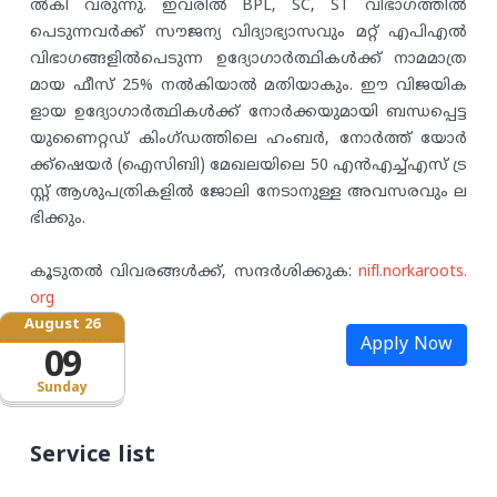
ൽകി വരുന്നു. ഇവരിൽ BPL, SC, ST വിഭാഗത്തിൽ
പെടുന്നവർക്ക് സൗജന്യ വിദ്യാഭ്യാസവും മറ്റ് എപിഎൽ
വിഭാഗങ്ങളിൽപെടുന്ന ഉദ്യോഗാർത്ഥികൾക്ക് നാമമാത്ര
മായ ഫീസ് 25% നൽകിയാൽ മതിയാകും. ഈ വിജയിക
ളായ ഉദ്യോഗാർത്ഥികൾക്ക് നോർക്കയുമായി ബന്ധപ്പെട്ട
യുണൈറ്റഡ് കിംഗ്ഡത്തിലെ ഹംബർ, നോർത്ത് യോർ
ക്ക്ഷെയർ (ഐസിബി) മേഖലയിലെ 50 എൻഎച്ച്എസ് ട്ര
സ്റ്റ് ആശുപത്രികളിൽ ജോലി നേടാനുള്ള അവസരവും ല
ഭിക്കും.
കൂടുതൽ വിവരങ്ങൾക്ക്, സന്ദർശിക്കുക:
nifl.norkaroots.
org
August 26
Apply Now
09
Sunday
Service list