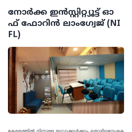
നോർക്ക ഇൻസ്റ്റിറ്റ്യൂട്ട് ഓ
ഫ് ഫോറിൻ ലാംഗ്വേജ് (NI
FL)
കേരളത്തിൽ നിന്നുള്ള യുവാക്കൾക്കും തൊഴിലന്വേഷക