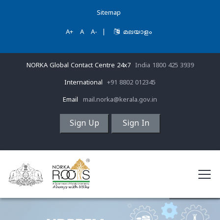
Sitemap
A+
A
A-
|
മലയാളം
NORKA Global Contact Centre 24x7
India 1800 425 3939
International
+91 8802 012345
Email
mail.norka@kerala.gov.in
Sign Up
Sign In