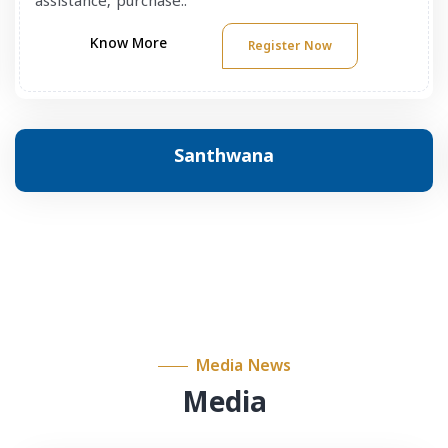
assistance, purchase..
Know More
Register Now
Santhwana
Media News
Media